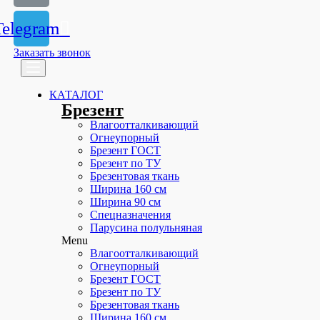
Telegram
Заказать звонок
КАТАЛОГ
Брезент
Влагоотталкивающий
Огнеупорный
Брезент ГОСТ
Брезент по ТУ
Брезентовая ткань
Ширина 160 см
Ширина 90 см
Спецназначения
Парусина полульняная
Menu
Влагоотталкивающий
Огнеупорный
Брезент ГОСТ
Брезент по ТУ
Брезентовая ткань
Ширина 160 см