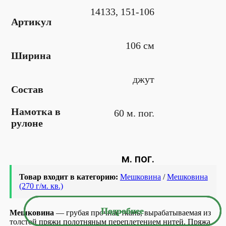
14133, 151-106
Артикул
106 см
Ширина
джут
Состав
Намотка в
60 м. пог.
рулоне
м. пог.
Товар входит в категорию:
Мешковина
/
Мешковина
(270 г/м. кв.)
Подробнее
Подробнее
Подробнее
Мешковина
— грубая прочная ткань, вырабатываемая из
толстой пряжи полотняным переплетением нитей. Пряжа