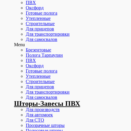
ПВХ
Оксфорд
Готовые полога
Утепленные
Строительные
Для прицепов
Для транспортировки
Для самосвалов
Menu
Брезентовые
Полога Тарпаулин
ПВХ
Оксфорд
Готовые полога
Утепленные
Строительные
Для прицепов
Для транспортировки
Для самосвалов
Шторы-Завесы ПВХ
Для производств
Для автомоек
Для СТО
Прозрачные шторы
Полосовые шторы