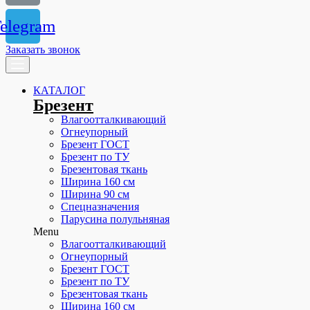
elegram
Заказать звонок
КАТАЛОГ
Брезент
Влагоотталкивающий
Огнеупорный
Брезент ГОСТ
Брезент по ТУ
Брезентовая ткань
Ширина 160 см
Ширина 90 см
Спецназначения
Парусина полульняная
Menu
Влагоотталкивающий
Огнеупорный
Брезент ГОСТ
Брезент по ТУ
Брезентовая ткань
Ширина 160 см