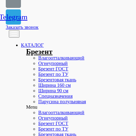
Telegram
Заказать звонок
КАТАЛОГ
Брезент
Влагоотталкивающий
Огнеупорный
Брезент ГОСТ
Брезент по ТУ
Брезентовая ткань
Ширина 160 см
Ширина 90 см
Спецназначения
Парусина полульняная
Menu
Влагоотталкивающий
Огнеупорный
Брезент ГОСТ
Брезент по ТУ
Брезентовая ткань