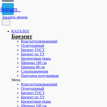
elegram
Заказать звонок
КАТАЛОГ
Брезент
Влагоотталкивающий
Огнеупорный
Брезент ГОСТ
Брезент по ТУ
Брезентовая ткань
Ширина 160 см
Ширина 90 см
Спецназначения
Парусина полульняная
Menu
Влагоотталкивающий
Огнеупорный
Брезент ГОСТ
Брезент по ТУ
Брезентовая ткань
Ширина 160 см