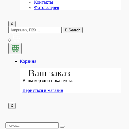
Контакты
Мат строительный для бетона
Фотогалерея
Строительный утепленный ПВХ
Строительный утепленный Тарпаулин
X
Search
Строительный утепленный
0
брезентовый
Строительный утепленный Оксфорд
Полога
Корзина
Брезентовые
Ваш заказ
Полога Тарпаулин
Ваша корзина пока пуста.
ПВХ
Вернуться в магазин
Оксфорд
Готовые полога
X
Утепленные
Строительные