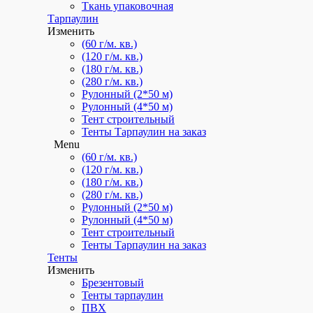
Ткань упаковочная
Брезентовые укрытия
Тарпаулин
Изменить
Шторы из ткани Оксфорд
(60 г/м. кв.)
(120 г/м. кв.)
Menu
(180 г/м. кв.)
Однослойные
(280 г/м. кв.)
Рулонный (2*50 м)
Двухслойные утепленные
Рулонный (4*50 м)
Тент строительный
Трехслойные утепленные
Тенты Тарпаулин на заказ
Брезентовые укрытия
Menu
(60 г/м. кв.)
Шторы из ткани Оксфорд
(120 г/м. кв.)
Изготовим на заказ
(180 г/м. кв.)
(280 г/м. кв.)
Шторы для гаражей
Рулонный (2*50 м)
Рулонный (4*50 м)
Утепленные шторы
Тент строительный
Тенты Тарпаулин на заказ
Рукава брезентовые
Тенты
Изменить
Мягкие вставки для вентиляции
Брезентовый
Тенты тарпаулин
Чехлы для оборудования и мебели
ПВХ