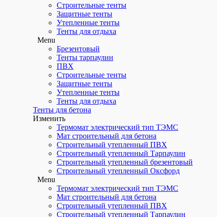
Утепленные тенты
Строительные тенты
Защитные тенты
Фартуки и нарукавники
Утепленные тенты
Тенты для отдыха
Шторы для беседки
Menu
Брезентовый
Палатка сварщика
Тенты тарпаулин
Menu
ПВХ
Шторы для гаражей
Строительные тенты
Защитные тенты
Утепленные шторы
Утепленные тенты
Тенты для отдыха
Рукава брезентовые
Тенты для бетона
Изменить
Мягкие вставки для вентиляции
Термомат электрический тип ТЭМС
Мат строительный для бетона
Чехлы для оборудования и мебели
Строительный утепленный ПВХ
Утепленные тенты
Строительный утепленный Тарпаулин
Строительный утепленный брезентовый
Фартуки и нарукавники
Строительный утепленный Оксфорд
Menu
Шторы для беседки
Термомат электрический тип ТЭМС
Мат строительный для бетона
Палатка сварщика
Строительный утепленный ПВХ
Строительный утепленный Тарпаулин