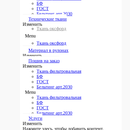
БФ
Тент строительный
ГОСТ
Тенты Тарпаулин на заказ
Бельтинг арт.2030
Технические ткани​
Тенты
Изменить
Ткань оксфорд
Брезентовый
Menu
Тенты тарпаулин
Ткань оксфорд
ПВХ
Материал в рулонах​
Изменить
Строительные тенты
Пошив на заказ​
Изменить
Защитные тенты
Ткань фильтровальная
БФ
Утепленные тенты
ГОСТ
Тенты для отдыха
Бельтинг арт.2030
Menu
Menu
Ткань фильтровальная
Брезентовый
БФ
ГОСТ
Тенты тарпаулин
Бельтинг арт.2030
Услуги
ПВХ
Изменить
Нажмите здесь, чтобы добавить контент.
Строительные тенты