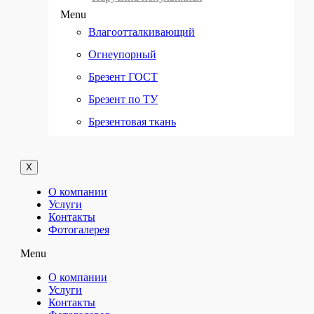
Menu
Влагоотталкивающий
Огнеупорный
Брезент ГОСТ
Брезент по ТУ
Брезентовая ткань
Ширина 160 см
Ширина 90 см
X
Спецназначения
О компании
Услуги
Парусина полульняная
Контакты
Мешковина
Фотогалерея
Menu
Мешочная ткань
О компании
Ткань упаковочная
Услуги
Для декораций
Контакты