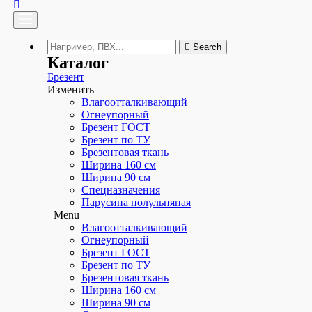
Для прицепов
Для транспортировки
Search
Для самосвалов
Каталог
Menu
Брезент
Брезентовые
Изменить
Влагоотталкивающий
Полога Тарпаулин
Огнеупорный
Брезент ГОСТ
ПВХ
Брезент по ТУ
Брезентовая ткань
Оксфорд
Ширина 160 см
Готовые полога
Ширина 90 см
Спецназначения
Утепленные
Парусина полульняная
Menu
Строительные
Влагоотталкивающий
Огнеупорный
Для прицепов
Брезент ГОСТ
Для транспортировки
Брезент по ТУ
Брезентовая ткань
Для самосвалов
Ширина 160 см
Ширина 90 см
Шторы-Завесы ПВХ