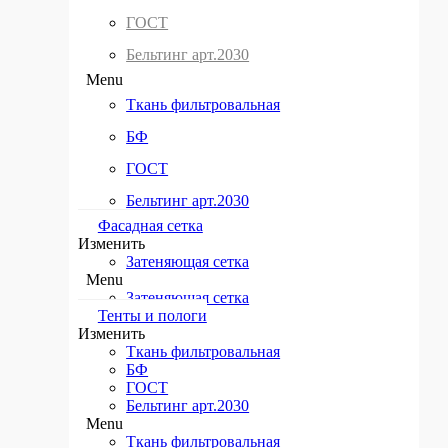
ГОСТ
(120 г/м. кв.)
Бельтинг арт.2030
(180 г/м. кв.)
Menu
(280 г/м. кв.)
Ткань фильтровальная
Рулонный (2*50 м)
БФ
Рулонный (4*50 м)
ГОСТ
Тент строительный
Бельтинг арт.2030
Тенты Тарпаулин на заказ
Фасадная сетка
Menu
Изменить
Затеняющая сетка
(60 г/м. кв.)
Menu
Затеняющая сетка
(120 г/м. кв.)
Тенты и пологи​
(180 г/м. кв.)
Изменить
Ткань фильтровальная
(280 г/м. кв.)
БФ
ГОСТ
Рулонный (2*50 м)
Бельтинг арт.2030
Menu
Рулонный (4*50 м)
Ткань фильтровальная