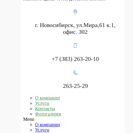
Защитные тенты
Утепленные тенты
г. Новосибирск, ул.Мира,61 к.1,
Тенты для отдыха
офис. 302
Тенты для бетона
Термомат электрический тип ТЭМС
Мат строительный для бетона
+7 (383) 263-20-10
Строительный утепленный ПВХ
Строительный утепленный
Тарпаулин
263-25-29
Строительный утепленный
О компании
брезентовый
Услуги
Контакты
Строительный утепленный Оксфорд
Фотогалерея
Menu
Menu
О компании
Термомат электрический тип ТЭМС
Услуги