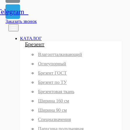
Telegram
Заказать звонок
КАТАЛОГ
Брезент
Влагоотталкивающий
Огнеупорный
Брезент ГОСТ
Брезент по ТУ
Брезентовая ткань
Ширина 160 см
Ширина 90 см
Спецназначения
Парусина полульняная