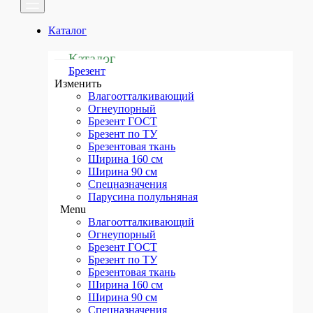
ГОСТ
Каталог
Бельтинг арт.2030
Каталог
Menu
Брезент
Ткань фильтровальная
Изменить
Влагоотталкивающий
БФ
Огнеупорный
ГОСТ
Брезент ГОСТ
Брезент по ТУ
Бельтинг арт.2030
Брезентовая ткань
Ширина 160 см
Рулонные материалы
Ширина 90 см
Спецназначения
Брезент
Парусина полульняная
Бельтинг в рулонах
Menu
Влагоотталкивающий
Палаточная ткань
Огнеупорный
Брезент ГОСТ
Полотно Тарпаулин
Брезент по ТУ
Брезентовая ткань
ПВХ ткань
Ширина 160 см
Ширина 90 см
Прозрачная ПВХ ткань
Спецназначения