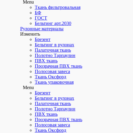
Menu
Для беседок
Ткань фильтровальная
Для веранд
БФ
ГОСТ
Для летних кафе
Бельтинг арт.2030
Рулонные материалы
Мягкие окна
Изменить
Брезент
Москитные сетки Плиссе
Бельтинг в рулонах
Menu
Палаточная ткань
Полотно Тарпаулин
Для беседок
ПВХ ткань
Для веранд
Прозрачная ПВХ ткань
Полосовая завеса
Для летних кафе
Ткань Оксфорд
Ткань упаковочная
Мягкие окна
Menu
Брезент
Москитные сетки Плиссе
Бельтинг в рулонах
Брезентовые шторы
Палаточная ткань
Полотно Тарпаулин
Однослойные
ПВХ ткань
Прозрачная ПВХ ткань
Двухслойные утепленные
Полосовая завеса
Ткань Оксфорд
Трехслойные утепленные