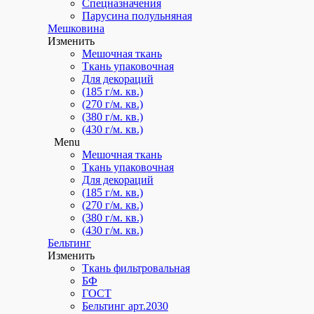
Спецназначения
Парусина полульняная
Для производств
Мешковина
Для автомоек
Изменить
Мешочная ткань
Для СТО
Ткань упаковочная
Для декораций
Прозрачные шторы
(185 г/м. кв.)
(270 г/м. кв.)
Полосовые шторы
(380 г/м. кв.)
(430 г/м. кв.)
Полосовые завесы
Menu
Menu
Мешочная ткань
Для производств
Ткань упаковочная
Для декораций
Для автомоек
(185 г/м. кв.)
(270 г/м. кв.)
Для СТО
(380 г/м. кв.)
(430 г/м. кв.)
Прозрачные шторы
Бельтинг
Полосовые шторы
Изменить
Ткань фильтровальная
Полосовые завесы
БФ
ГОСТ
Прозрачные шторы
Бельтинг арт.2030