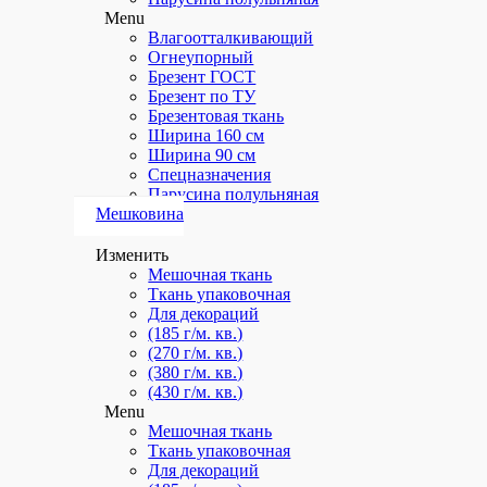
Для производств
Menu
Влагоотталкивающий
Для автомоек
Огнеупорный
Брезент ГОСТ
Для СТО
Брезент по ТУ
Брезентовая ткань
Прозрачные шторы
Ширина 160 см
Полосовые шторы
Ширина 90 см
Спецназначения
Полосовые завесы
Парусина полульняная
Мешковина
Menu
Для производств
Изменить
Мешочная ткань
Для автомоек
Ткань упаковочная
Для СТО
Для декораций
(185 г/м. кв.)
Прозрачные шторы
(270 г/м. кв.)
(380 г/м. кв.)
Полосовые шторы
(430 г/м. кв.)
Menu
Полосовые завесы
Мешочная ткань
Прозрачные шторы
Ткань упаковочная
Для декораций
Для беседок