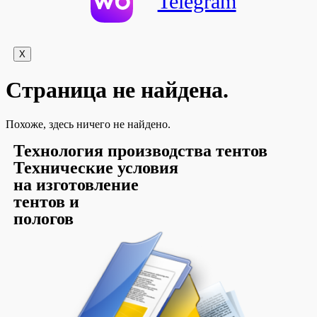
Telegram
X
Страница не найдена.
Похоже, здесь ничего не найдено.
Технология производства тентов
hsegel
bahsegel
bahsegel
bahsegel resmi adresi
Технические условия
на изготовление
тентов и
пологов