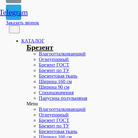
Telegram
Заказать звонок
КАТАЛОГ
Брезент
Влагоотталкивающий
Огнеупорный
Брезент ГОСТ
Брезент по ТУ
Брезентовая ткань
Ширина 160 см
Ширина 90 см
Спецназначения
Парусина полульняная
Menu
Влагоотталкивающий
Огнеупорный
Брезент ГОСТ
Брезент по ТУ
Брезентовая ткань
Ширина 160 см